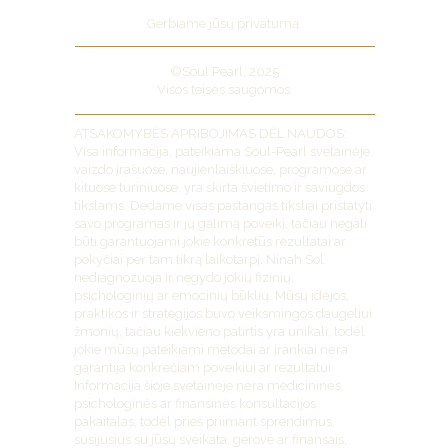
Gerbiame jūsų privatumą.
©Soul Pearl, 2025
Visos teisės saugomos.
ATSAKOMYBĖS APRIBOJIMAS DĖL NAUDOS:
Visa informacija, pateikiama Soul-Pearl svetainėje,
vaizdo įrašuose, naujienlaiškiuose, programose ar
kituose turiniuose, yra skirta švietimo ir saviugdos
tikslams. Dedame visas pastangas tiksliai pristatyti
savo programas ir jų galimą poveikį, tačiau negali
būti garantuojami jokie konkretūs rezultatai ar
pokyčiai per tam tikrą laikotarpį. Ninah Sol
nediagnozuoja ir negydo jokių fizinių,
psichologinių ar emocinių būklių. Mūsų idėjos,
praktikos ir strategijos buvo veiksmingos daugeliui
žmonių, tačiau kiekvieno patirtis yra unikali, todėl
jokie mūsų pateikiami metodai ar įrankiai nėra
garantija konkrečiam poveikiui ar rezultatui.
Informacija šioje svetainėje nėra medicininės,
psichologinės ar finansinės konsultacijos
pakaitalas, todėl prieš priimant sprendimus,
susijusius su jūsų sveikata, gerove ar finansais,