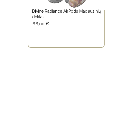
Divine Radiance AirPods Max ausinių
dėklas
66,00 €
PIRK BET KURIUOS 3, MEDITACIJĄ GAUK
DOVANŲ!
Kontaktai
MB Sanvaja
Įmonės kodas:
305674237
Vilų g. 5A-1, LT-93102 Neringa
soul.pearl.official@gmail.com
svarbi informacija
Pirkimo taisyklės
Grąžinimo politika
Privatumo politika