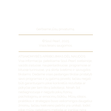
Pirkimo taisyklės
Grąžinimo politika
Privatumo politika
Gerbiame jūsų privatumą.
©Soul Pearl, 2025
Visos teisės saugomos.
ATSAKOMYBĖS APRIBOJIMAS DĖL NAUDOS:
Visa informacija, pateikiama Soul-Pearl svetainėje,
vaizdo įrašuose, naujienlaiškiuose, programose ar
kituose turiniuose, yra skirta švietimo ir saviugdos
tikslams. Dedame visas pastangas tiksliai pristatyti
savo programas ir jų galimą poveikį, tačiau negali
būti garantuojami jokie konkretūs rezultatai ar
pokyčiai per tam tikrą laikotarpį. Ninah Sol
nediagnozuoja ir negydo jokių fizinių,
psichologinių ar emocinių būklių. Mūsų idėjos,
praktikos ir strategijos buvo veiksmingos daugeliui
žmonių, tačiau kiekvieno patirtis yra unikali, todėl
jokie mūsų pateikiami metodai ar įrankiai nėra