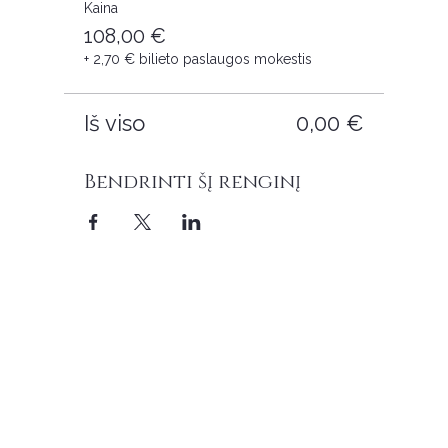
Kaina
108,00 €
+ 2,70 € bilieto paslaugos mokestis
Iš viso
0,00 €
Bendrinti šį renginį
Kontaktai
MB Sanvaja
Įmonės kodas:
305674237
Vilų g. 5A-1, LT-93102 Neringa
soul.pearl.official@gmail.com
svarbi informacija