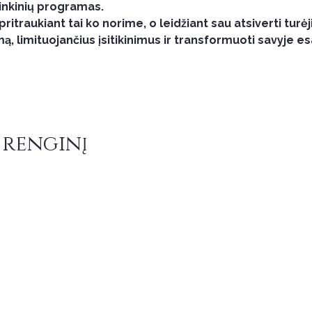
linkinių programas.
ritraukiant tai ko norime, o leidžiant sau atsiverti turėj
mą, limituojančius įsitikinimus ir transformuoti savyje e
 renginį
svarbi informacija
Pirkimo taisyklės
Grąžinimo politika
Privatumo politika