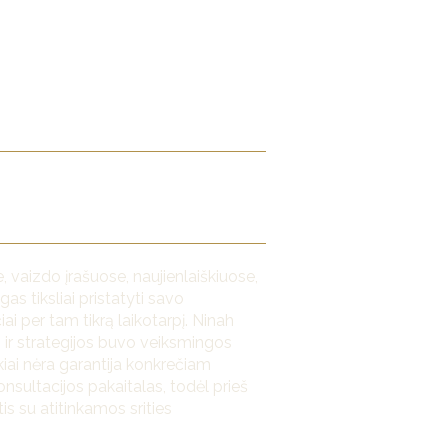
izdo įrašuose, naujienlaiškiuose,
s tiksliai pristatyti savo
ai per tam tikrą laikotarpį. Ninah
s ir strategijos buvo veiksmingos
kiai nėra garantija konkrečiam
onsultacijos pakaitalas, todėl prieš
s su atitinkamos srities