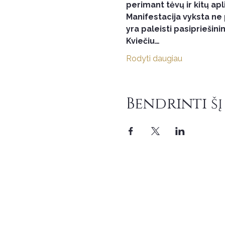
perimant tėvų ir kitų ap
Manifestacija vyksta ne p
yra paleisti pasipriešini
Kviečiu…
Rodyti daugiau
Bendrinti šį
Kontaktai
MB Sanvaja
Įmonės kodas: 305674237
Vilų g. 5A-1, LT-93102 Neringa