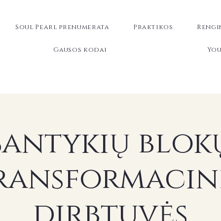
Soul Pearl prenumerata
Praktikos
Rengi
Gausos kodai
You
Santykių blok
ransformacin
dirbtuvės