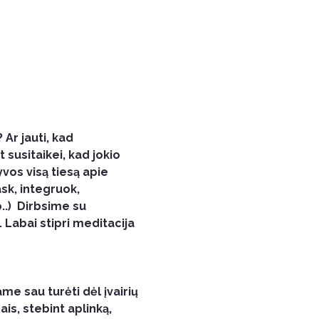
 Ar jauti, kad 
 susitaikei, kad jokio 
vos visą tiesą apie 
sk, integruok, 
.)  Dirbsime su 
 Labai stipri meditacija 
e sau turėti dėl įvairių 
is, stebint aplinką, 