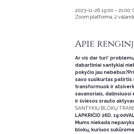
2023-11-26 19:00 – 21:00;
Zoom platforma, 2 valand
Apie renginį
Ar vis dar turi* problemų 
dabartiniai santykiai niek
pokyčio jau nebebus?Pris
savo susikurtas patirtis 
transformuok ir atsiverk
savanoriais, dalinsiuosi
ir šviesos srauto aktyvac
SANTYKIŲ BLOKŲ TRAN
LAPKRIČIO 26D. 19:00VAL
Mums niekada nepavyks ma
blokų, kuriuos sukūrėme 