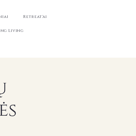
niai
Retreat'ai
ng Living
ų
ės