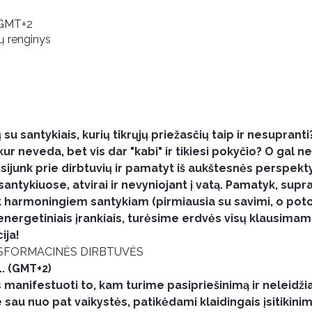
 GMT+2
ų renginys
su santykiais, kurių tikrųjų priežasčių taip ir nesupranti?
ur neveda, bet vis dar "kabi" ir tikiesi pokyčio? O gal net
ijunk prie dirbtuvių ir pamatyt iš aukštesnės perspekty
santykiuose, atvirai ir nevyniojant į vatą. Pamatyk, supra
 harmoningiem santykiam (pirmiausia su savimi, o poto.
 energetiniais įrankiais, turėsime erdvės visų klausimam.
ija!
SFORMACINĖS DIRBTUVĖS 
. (GMT+2)
nifestuoti to, kam turime pasipriešinimą ir neleidžiam
sau nuo pat vaikystės, patikėdami klaidingais įsitikinima