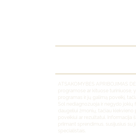
soul.pearl.official@gmail.com
ATSAKOMYBĖS APRIBOJIMAS DĖL NAUD
programose ar kituose turiniuose, y
programas ir jų galimą poveikį, tači
Sol nediagnozuoja ir negydo jokių f
daugeliui žmonių, tačiau kiekvieno p
poveikiui ar rezultatui. Informacija
priimant sprendimus, susijusius su 
specialistais.​