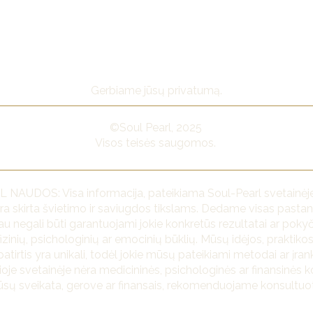
Gerbiame jūsų privatumą.
©Soul Pearl, 2025
Visos teisės saugomos.
OS: Visa informacija, pateikiama Soul-Pearl svetainėje, va
ra skirta švietimo ir saviugdos tikslams. Dedame visas pastanga
au negali būti garantuojami jokie konkretūs rezultatai ar pokyči
izinių, psichologinių ar emocinių būklių. Mūsų idėjos, praktiko
atirtis yra unikali, todėl jokie mūsų pateikiami metodai ar įran
 šioje svetainėje nėra medicininės, psichologinės ar finansinės k
jūsų sveikata, gerove ar finansais, rekomenduojame konsultuoti