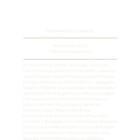
Pirkimo taisyklės
Grąžinimo politika
Privatumo politika
Gerbiame jūsų privatumą.
©Soul Pearl, 2025
Visos teisės saugomos.
ATSAKOMYBĖS APRIBOJIMAS DĖL NAUDOS:
Visa informacija, pateikiama Soul-Pearl svetainėje,
vaizdo įrašuose, naujienlaiškiuose, programose ar
kituose turiniuose, yra skirta švietimo ir saviugdos
tikslams. Dedame visas pastangas tiksliai pristatyti
savo programas ir jų galimą poveikį, tačiau negali
būti garantuojami jokie konkretūs rezultatai ar
pokyčiai per tam tikrą laikotarpį. Ninah Sol
nediagnozuoja ir negydo jokių fizinių,
psichologinių ar emocinių būklių. Mūsų idėjos,
praktikos ir strategijos buvo veiksmingos daugeliui
žmonių, tačiau kiekvieno patirtis yra unikali, todėl
jokie mūsų pateikiami metodai ar įrankiai nėra
garantija konkrečiam poveikiui ar rezultatui.