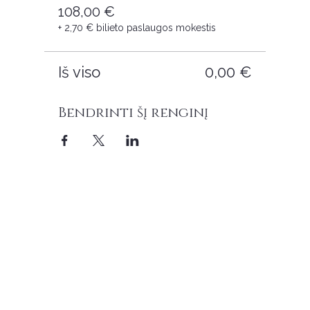
108,00 €
+ 2,70 € bilieto paslaugos mokestis
Iš viso
0,00 €
Bendrinti šį renginį
Kontaktai
MB Sanvaja
Įmonės kodas:
305674237
Vilų g. 5A-1, LT-93102 Neringa
soul.pearl.official@gmail.com
svarbi informacija