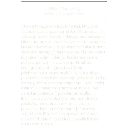
©Soul Pearl, 2025
Visos teisės saugomos.
ATSAKOMYBĖS APRIBOJIMAS DĖL NAUDOS:
Visa informacija, pateikiama Soul-Pearl svetainėje,
vaizdo įrašuose, naujienlaiškiuose, programose ar
kituose turiniuose, yra skirta švietimo ir saviugdos
tikslams. Dedame visas pastangas tiksliai pristatyti
savo programas ir jų galimą poveikį, tačiau negali
būti garantuojami jokie konkretūs rezultatai ar
pokyčiai per tam tikrą laikotarpį. Ninah Sol
nediagnozuoja ir negydo jokių fizinių,
psichologinių ar emocinių būklių. Mūsų idėjos,
praktikos ir strategijos buvo veiksmingos daugeliui
žmonių, tačiau kiekvieno patirtis yra unikali, todėl
jokie mūsų pateikiami metodai ar įrankiai nėra
garantija konkrečiam poveikiui ar rezultatui.
Informacija šioje svetainėje nėra medicininės,
psichologinės ar finansinės konsultacijos
pakaitalas, todėl prieš priimant sprendimus,
susijusius su jūsų sveikata, gerove ar finansais,
rekomenduojame konsultuotis su atitinkamos
srities specialistais.​