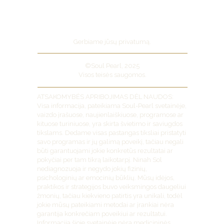
Pirkimo taisyklės
Grąžinimo politika
Privatumo politika
Gerbiame jūsų privatumą.
©Soul Pearl, 2025
Visos teisės saugomos.
ATSAKOMYBĖS APRIBOJIMAS DĖL NAUDOS:
Visa informacija, pateikiama Soul-Pearl svetainėje,
vaizdo įrašuose, naujienlaiškiuose, programose ar
kituose turiniuose, yra skirta švietimo ir saviugdos
tikslams. Dedame visas pastangas tiksliai pristatyti
savo programas ir jų galimą poveikį, tačiau negali
būti garantuojami jokie konkretūs rezultatai ar
pokyčiai per tam tikrą laikotarpį. Ninah Sol
nediagnozuoja ir negydo jokių fizinių,
psichologinių ar emocinių būklių. Mūsų idėjos,
praktikos ir strategijos buvo veiksmingos daugeliui
žmonių, tačiau kiekvieno patirtis yra unikali, todėl
jokie mūsų pateikiami metodai ar įrankiai nėra
garantija konkrečiam poveikiui ar rezultatui.
Informacija šioje svetainėje nėra medicininės,