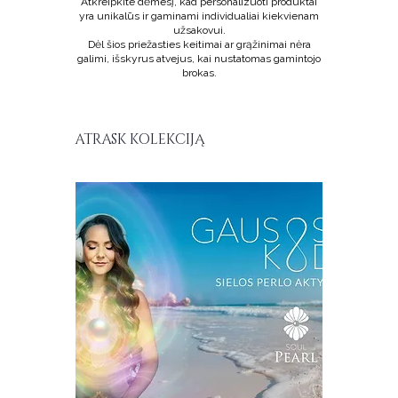
Atkreipkite dėmesį, kad personalizuoti produktai
dievišką proporciją ir vidinį magnetizmą. O
yra unikalūs ir gaminami individualiai kiekvienam
ši meditacija — įjungia šiuos kodus ne tik
užsakovui.
išorėje, bet ir TAVO viduje.
Dėl šios priežasties keitimai ar grąžinimai nėra
galimi, išskyrus atvejus, kai nustatomas gamintojo
brokas.
ATRASK KOLEKCIJĄ