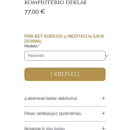
kompiuterio dėklas
Price
77,00 €
PIRK BET KURIUOS 3, MEDITACIJĄ GAUK
DOVANŲ
Modelis
*
Į KREPŠELĮ
4 atraminiai taškai stabilumui.
Dėklo apačioje integruoti keturi atraminiai
Pilnas ventiliacijos sprendimas.
taškai užtikrina stabilumą – kompiuteris
išlieka tvirtai vietoje net ant lygių paviršių.
Dizainas sukurtas taip, kad kompiuteris
Apsauga iš visų pusių.